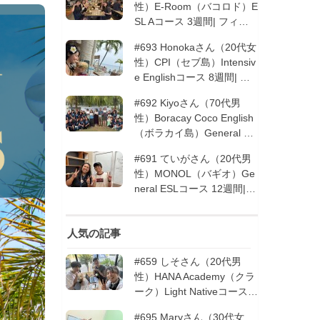
性）E-Room（バコロド）E
SL Aコース 3週間| フィリ
ピン留学
#693 Honokaさん（20代女
性）CPI（セブ島）Intensiv
e Englishコース 8週間| フ
ィリピン留学
#692 Kiyoさん（70代男
性）Boracay Coco English
（ボラカイ島）General En
glishコース 2週間（フィリ
#691 ていがさん（20代男
ピン留学5回目リピータ
性）MONOL（バギオ）Ge
ー）| フィリピン留学
neral ESLコース 12週間|
フィリピン留学
人気の記事
#659 しそさん（20代男
性）HANA Academy（クラ
ーク）Light Nativeコース 4
週間 | フィリピン留学
#695 Maryさん（30代女