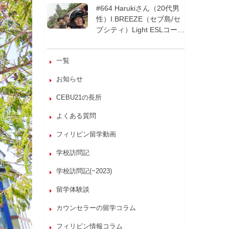
週間| フィリピン留学
#664 Harukiさん（20代男
性）I.BREEZE（セブ島/セ
ブシティ）Light ESLコース
8週間| フィリピン留学
一覧
お知らせ
CEBU21の長所
よくある質問
フィリピン留学動画
学校訪問記
学校訪問記(~2023)
留学体験談
カウンセラーの留学コラム
フィリピン情報コラム