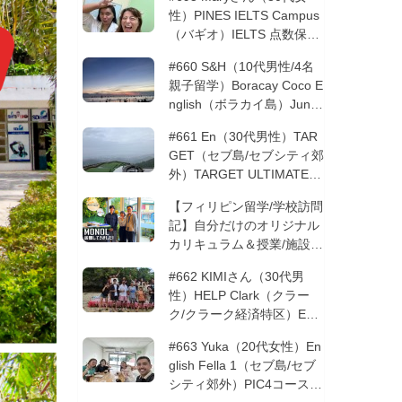
性）PINES IELTS Campus
（バギオ）IELTS 点数保証
12週間| フィリピン留学
#660 S&H（10代男性/4名
親子留学）Boracay Coco E
nglish（ボラカイ島）Junio
rコース 12週間 | フィリピ
#661 En（30代男性）TAR
ン留学
GET（セブ島/セブシティ郊
外）TARGET ULTIMATE 8
コース 3週間 | フィリピン
【フィリピン留学/学校訪問
留学
記】自分だけのオリジナル
カリキュラム＆授業/施設の
質もこだわりたい方必見！
#662 KIMIさん（30代男
─MONOLを徹底取材！
性）HELP Clark（クラー
ク/クラーク経済特区）ESL
コース 8週間+10週間バギ
#663 Yuka（20代女性）En
オの他校に転校 | フィリピ
glish Fella 1（セブ島/セブ
ン留学
シティ郊外）PIC4コース 8