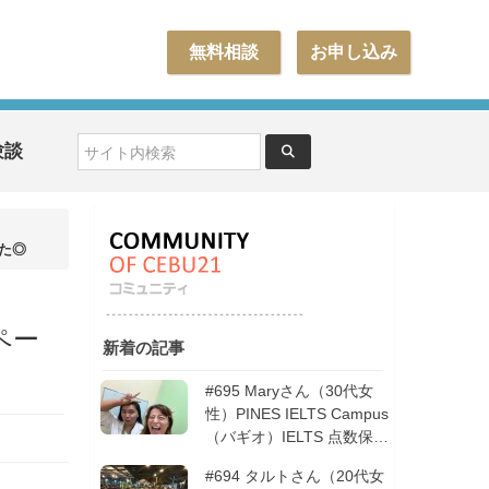
無料相談
お申し込み
験談
した◎
ペー
新着の記事
#695 Maryさん（30代女
性）PINES IELTS Campus
（バギオ）IELTS 点数保証
12週間| フィリピン留学
#694 タルトさん（20代女