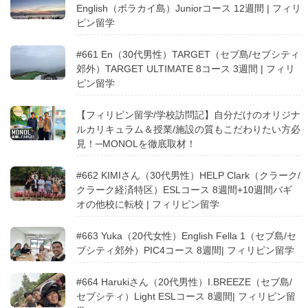
English（ボラカイ島）Juniorコース 12週間 | フィリ
ピン留学
#661 En（30代男性）TARGET（セブ島/セブシティ
郊外）TARGET ULTIMATE 8コース 3週間 | フィリ
ピン留学
【フィリピン留学/学校訪問記】自分だけのオリジナ
ルカリキュラム＆授業/施設の質もこだわりたい方必
見！─MONOLを徹底取材！
#662 KIMIさん（30代男性）HELP Clark（クラーク/
クラーク経済特区）ESLコース 8週間+10週間バギ
オの他校に転校 | フィリピン留学
#663 Yuka（20代女性）English Fella 1（セブ島/セ
ブシティ郊外）PIC4コース 8週間| フィリピン留学
#664 Harukiさん（20代男性）I.BREEZE（セブ島/
セブシティ）Light ESLコース 8週間| フィリピン留