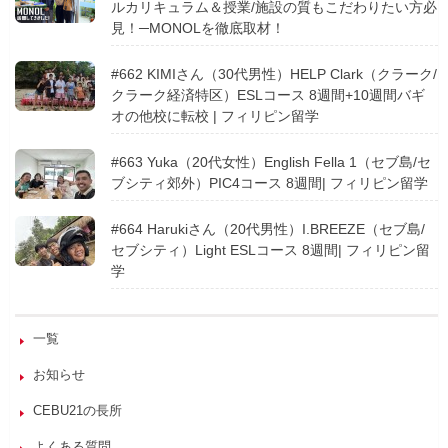
ルカリキュラム＆授業/施設の質もこだわりたい方必
見！─MONOLを徹底取材！
#662 KIMIさん（30代男性）HELP Clark（クラーク/
クラーク経済特区）ESLコース 8週間+10週間バギ
オの他校に転校 | フィリピン留学
#663 Yuka（20代女性）English Fella 1（セブ島/セ
ブシティ郊外）PIC4コース 8週間| フィリピン留学
#664 Harukiさん（20代男性）I.BREEZE（セブ島/
セブシティ）Light ESLコース 8週間| フィリピン留
学
一覧
お知らせ
CEBU21の長所
よくある質問