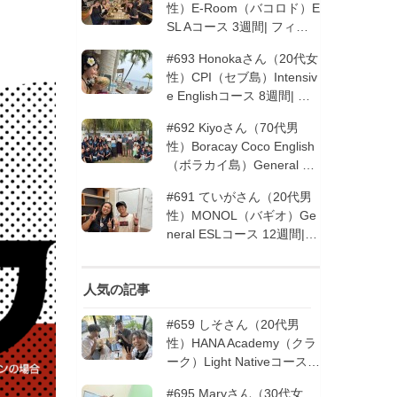
性）E-Room（バコロド）E
SL Aコース 3週間| フィリ
ピン留学
#693 Honokaさん（20代女
性）CPI（セブ島）Intensiv
e Englishコース 8週間| フ
ィリピン留学
#692 Kiyoさん（70代男
性）Boracay Coco English
（ボラカイ島）General En
glishコース 2週間（フィリ
#691 ていがさん（20代男
ピン留学5回目リピータ
性）MONOL（バギオ）Ge
ー）| フィリピン留学
neral ESLコース 12週間|
フィリピン留学
人気の記事
#659 しそさん（20代男
性）HANA Academy（クラ
ーク）Light Nativeコース 4
週間 | フィリピン留学
#695 Maryさん（30代女