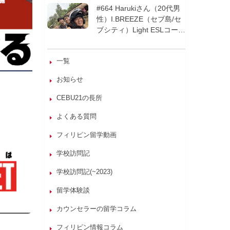
週間| フィリピン留学
#664 Harukiさん（20代男
性）I.BREEZE（セブ島/セ
ブシティ）Light ESLコース
8週間| フィリピン留学
一覧
お知らせ
CEBU21の長所
よくある質問
フィリピン留学動画
学校訪問記
学校訪問記(~2023)
留学体験談
カウンセラーの留学コラム
フィリピン情報コラム