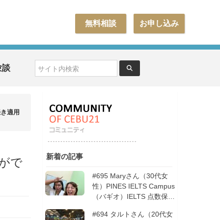
無料相談
お申し込み
験談
続き適用
新着の記事
ンがで
#695 Maryさん（30代女
性）PINES IELTS Campus
（バギオ）IELTS 点数保証
12週間| フィリピン留学
#694 タルトさん（20代女