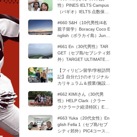
性）PINES IELTS Campus
（バギオ）IELTS 点数保証
12週間| フィリピン留学
#660 S&H（10代男性/4名
親子留学）Boracay Coco E
nglish（ボラカイ島）Junio
rコース 12週間 | フィリピ
#661 En（30代男性）TAR
ン留学
GET（セブ島/セブシティ郊
外）TARGET ULTIMATE 8
コース 3週間 | フィリピン
【フィリピン留学/学校訪問
留学
記】自分だけのオリジナル
カリキュラム＆授業/施設の
質もこだわりたい方必見！
#662 KIMIさん（30代男
─MONOLを徹底取材！
性）HELP Clark（クラー
ク/クラーク経済特区）ESL
コース 8週間+10週間バギ
#663 Yuka（20代女性）En
オの他校に転校 | フィリピ
glish Fella 1（セブ島/セブ
ン留学
シティ郊外）PIC4コース 8