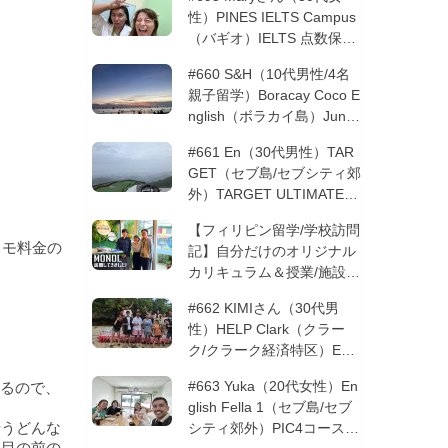
性）PINES IELTS Campus
（バギオ）IELTS 点数保証
12週間| フィリピン留学
#660 S&H（10代男性/4名
親子留学）Boracay Coco E
nglish（ボラカイ島）Junio
rコース 12週間 | フィリピ
#661 En（30代男性）TAR
ン留学
GET（セブ島/セブシティ郊
外）TARGET ULTIMATE 8
コース 3週間 | フィリピン
【フィリピン留学/学校訪問
留学
ロモ料金の
記】自分だけのオリジナル
カリキュラム＆授業/施設の
質もこだわりたい方必見！
#662 KIMIさん（30代男
─MONOLを徹底取材！
性）HELP Clark（クラー
ク/クラーク経済特区）ESL
コース 8週間+10週間バギ
#663 Yuka（20代女性）En
するので、
オの他校に転校 | フィリピ
glish Fella 1（セブ島/セブ
ン留学
やうどんな
シティ郊外）PIC4コース 8
は目の前の