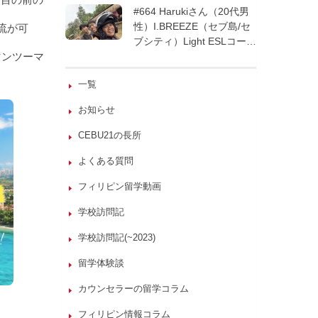
週間| フィリピン留学
#664 Harukiさん（20代男
性）I.BREEZE（セブ島/セ
流が可
ブシティ）Light ESLコース
マンツーマ
8週間| フィリピン留学
一覧
お知らせ
CEBU21の長所
よくある質問
フィリピン留学動画
学校訪問記
学校訪問記(~2023)
留学体験談
カウンセラーの留学コラム
フィリピン情報コラム