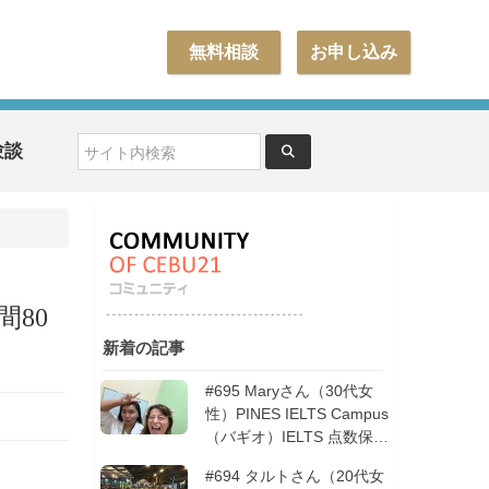
無料相談
お申し込み
験談
間80
新着の記事
#695 Maryさん（30代女
性）PINES IELTS Campus
（バギオ）IELTS 点数保証
12週間| フィリピン留学
#694 タルトさん（20代女