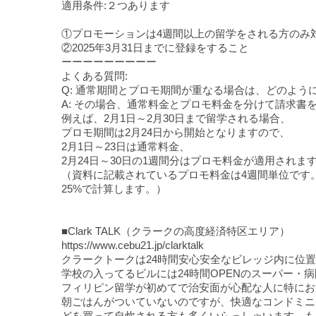
適用条件:２つあります
①プロモーションは4週間以上の留学をされる方のみ
②2025年3月31日までに登録をすること
ーーーーーーーーー
よくある質問:
Q: 通常期間とプロモ期間が重なる場合は、どのよう
A: その場合、通常料金とプロモ料金を分けて請求書
例えば、2月1日～2月30日まで留学される場合、
プロモ期間は2月24日から開始となりますので、
2月1日～23日は通常料金、
2月24日～30日の1週間分はプロモ料金が適用されま
（資料に記載されているプロモ料金は4週間単位です
25%で計算します。）
■Clark TALK（クラークの高度経済特区エリア）
https://www.cebu21.jp/clarktalk
クラークトークは24時間安心安全なビレッジ内に位
学校の入ってるビルには24時間OPENのスーパー
フィリピン留学が初めてで治安面が心配な人に特にお
朝ごはんがついていないのですが、快適なコンドミニ
どを買って自炊される方も多くいらっしゃいます。も