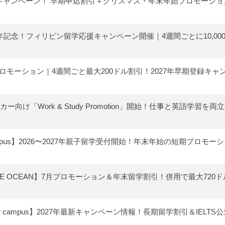
27 限定キャンペーン！ 早期申込割引＋クリスマス・年末年始プロモーシ
1周年記念！フィリピン留学応援キャンペーン開催｜4週間ごとに10,000
年8月プロモーション｜4週間ごと最大200ドル割引！2027年早期登録キャ
ーカー向け「Work & Study Promotion」開始！仕事と英語学習を
r Campus】2026〜2027年親子留学受付開始！年末年始の短期プロモ
BLUE OCEAN】7月プロモーション＆年末留学割引！併用で最大720ド
lenger campus】2027年最新キャンペーン情報！長期留学割引＆IELTS