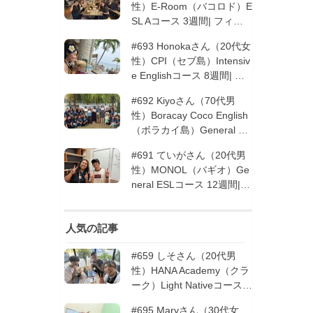
性）E-Room（バコロド）E
SL Aコース 3週間| フィリ
ピン留学
#693 Honokaさん（20代女
性）CPI（セブ島）Intensiv
e Englishコース 8週間| フ
ィリピン留学
#692 Kiyoさん（70代男
性）Boracay Coco English
（ボラカイ島）General En
glishコース 2週間（フィリ
#691 ていがさん（20代男
ピン留学5回目リピータ
性）MONOL（バギオ）Ge
ー）| フィリピン留学
neral ESLコース 12週間|
フィリピン留学
人気の記事
#659 しそさん（20代男
性）HANA Academy（クラ
ーク）Light Nativeコース 4
週間 | フィリピン留学
#695 Maryさん（30代女