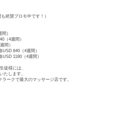
の間も絶賛プロモ中です！）
4週間）
640（4週間）
（4週間）
価格USD 840（4週間）
価格USD 1180（4週間）
した生徒様には、
トいたします。
で、クラークで最大のマッサージ店です。