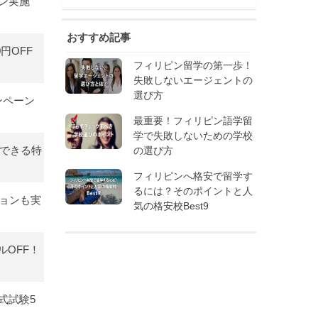
ョン実施
おすすめ記事
円OFF
フィリピン留学の第一歩！
失敗しないエージェントの
選び方
ンペーン
最重要！フィリピン語学留
学で失敗しないための学校
両立できる特
の選び方
フィリピンへ格安で留学す
るには？そのポイントと人
ーションも実
気の格安校Best9
ルOFF！
公式試験5