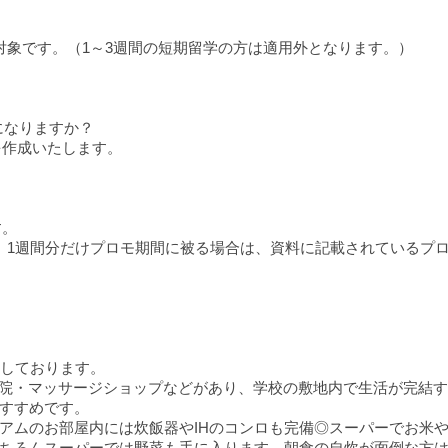
対象です。（1～3週間の短期留学の方は適用外となります。）
になりますか？
を作成いたします。
す。
。1週間分だけプロモ期間に被る場合は、資料に記載されているプ
置しております。
・病院・マッサージショップなどがあり、学校の敷地内で生活が完結
すすめです。
アムのお部屋内には炊飯器やIHのコンロも完備◎スーパーでお米
ちろんスーパーでは野菜も手に入ります。朝食の自炊が面倒な方