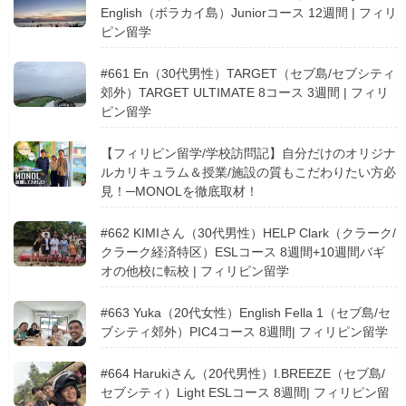
English（ボラカイ島）Juniorコース 12週間 | フィリ
ピン留学
#661 En（30代男性）TARGET（セブ島/セブシティ
郊外）TARGET ULTIMATE 8コース 3週間 | フィリ
ピン留学
【フィリピン留学/学校訪問記】自分だけのオリジナ
ルカリキュラム＆授業/施設の質もこだわりたい方必
見！─MONOLを徹底取材！
#662 KIMIさん（30代男性）HELP Clark（クラーク/
クラーク経済特区）ESLコース 8週間+10週間バギ
オの他校に転校 | フィリピン留学
#663 Yuka（20代女性）English Fella 1（セブ島/セ
ブシティ郊外）PIC4コース 8週間| フィリピン留学
#664 Harukiさん（20代男性）I.BREEZE（セブ島/
セブシティ）Light ESLコース 8週間| フィリピン留