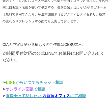
受講でき、どのESLコースを選んでも空き時間２コマできるため、その時
間は自習室へ名前を書いて参加する「義務自習」 広いジムやヨガルーム
は無料で利用できたり、毎週末開催されるアクティビティもあり、授業
の疲れをリフレッシュする面でも充実しております。
CIAの空室状況や見積もりのご依頼はCEBU21へ!
24時間受付対応の公式LINEでお気軽にお問い合わせく
ださい。
➢
LINE
からいつでもチャット相談
➢
オンライン面談
で相談
➢
直接会って話したい
西新宿オフィス
にて相談