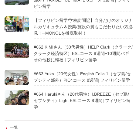
郊外）TARGET ULTIMATE 8コース 3週間 | フィリ
ピン留学
【フィリピン留学/学校訪問記】自分だけのオリジナ
ルカリキュラム＆授業/施設の質もこだわりたい方必
見！─MONOLを徹底取材！
#662 KIMIさん（30代男性）HELP Clark（クラーク/
クラーク経済特区）ESLコース 8週間+10週間バギ
オの他校に転校 | フィリピン留学
#663 Yuka（20代女性）English Fella 1（セブ島/セ
ブシティ郊外）PIC4コース 8週間| フィリピン留学
#664 Harukiさん（20代男性）I.BREEZE（セブ島/
セブシティ）Light ESLコース 8週間| フィリピン留
学
一覧