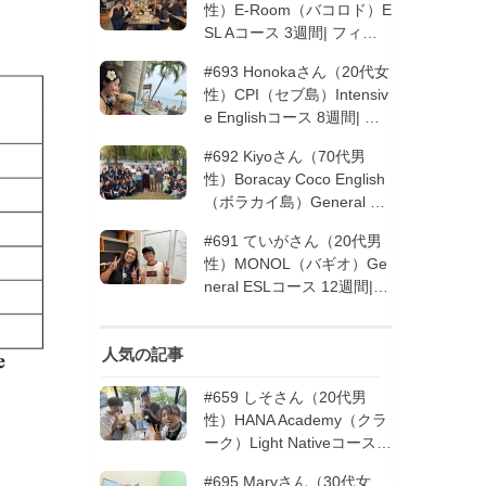
性）E-Room（バコロド）E
SL Aコース 3週間| フィリ
ピン留学
#693 Honokaさん（20代女
性）CPI（セブ島）Intensiv
e Englishコース 8週間| フ
ィリピン留学
#692 Kiyoさん（70代男
性）Boracay Coco English
（ボラカイ島）General En
glishコース 2週間（フィリ
#691 ていがさん（20代男
ピン留学5回目リピータ
性）MONOL（バギオ）Ge
ー）| フィリピン留学
neral ESLコース 12週間|
フィリピン留学
人気の記事
#659 しそさん（20代男
性）HANA Academy（クラ
ーク）Light Nativeコース 4
週間 | フィリピン留学
#695 Maryさん（30代女