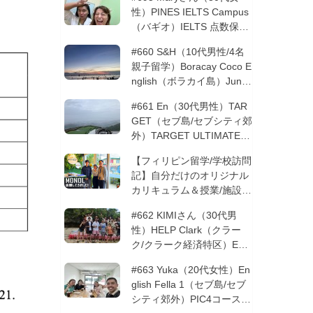
性）PINES IELTS Campus
（バギオ）IELTS 点数保証
12週間| フィリピン留学
#660 S&H（10代男性/4名
親子留学）Boracay Coco E
nglish（ボラカイ島）Junio
rコース 12週間 | フィリピ
#661 En（30代男性）TAR
ン留学
GET（セブ島/セブシティ郊
外）TARGET ULTIMATE 8
コース 3週間 | フィリピン
【フィリピン留学/学校訪問
留学
記】自分だけのオリジナル
カリキュラム＆授業/施設の
質もこだわりたい方必見！
#662 KIMIさん（30代男
─MONOLを徹底取材！
性）HELP Clark（クラー
ク/クラーク経済特区）ESL
コース 8週間+10週間バギ
#663 Yuka（20代女性）En
オの他校に転校 | フィリピ
glish Fella 1（セブ島/セブ
ン留学
シティ郊外）PIC4コース 8