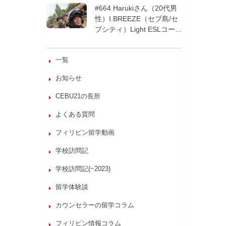
週間| フィリピン留学
#664 Harukiさん（20代男
性）I.BREEZE（セブ島/セ
ブシティ）Light ESLコース
8週間| フィリピン留学
一覧
お知らせ
CEBU21の長所
よくある質問
フィリピン留学動画
学校訪問記
学校訪問記(~2023)
留学体験談
カウンセラーの留学コラム
フィリピン情報コラム