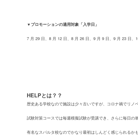
▼プロモーションの適用対象「入学日」
7 月 29 日、8 月 12 日、8 月 26 日、9 月 9 日、9 月 23 日、1
HELPとは？？
歴史ある学校なので施設は少々古いですが、コロナ禍でリノ
試験対策コースでは毎週模擬試験が受講でき、さらに毎日の
有名なスパルタ校なのでかなり最初はしんどく感じられるかも