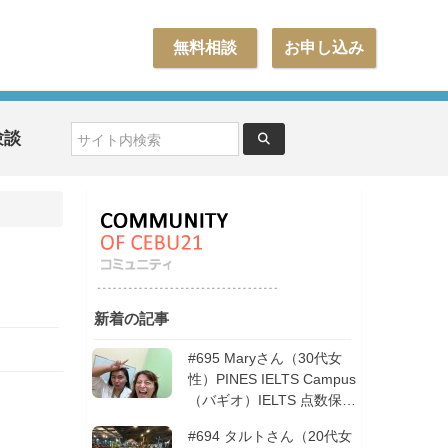
無料相談
お申し込み
験談
新着の記事
#695 Maryさん（30代女
性）PINES IELTS Campus
（バギオ）IELTS 点数保証
12週間| フィリピン留学
#694 タルトさん（20代女