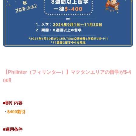
【
Philinter（フィリンタ―）
】マクタンエリアの留学が$-4
00⁈
■
割引内容
・
$400割引
■
適用条件