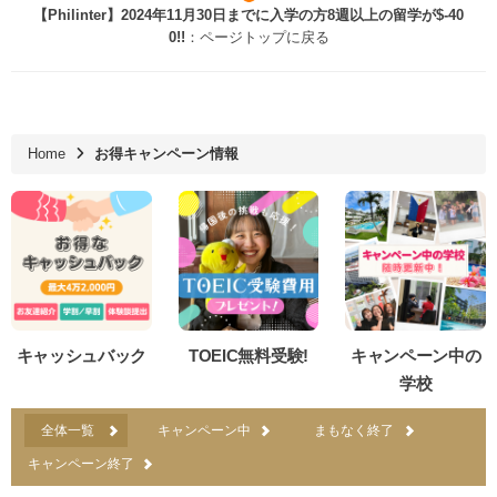
【Philinter】2024年11月30日までに入学の方8週以上の留学が$‐40
0!!
：ページトップに戻る
Home
お得キャンペーン情報
キャッシュバック
TOEIC無料受験!
キャンペーン中の
学校
全体一覧
キャンペーン中
まもなく終了
キャンペーン終了