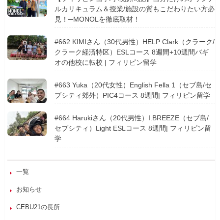
ルカリキュラム＆授業/施設の質もこだわりたい方必
見！─MONOLを徹底取材！
#662 KIMIさん（30代男性）HELP Clark（クラーク/
クラーク経済特区）ESLコース 8週間+10週間バギ
オの他校に転校 | フィリピン留学
#663 Yuka（20代女性）English Fella 1（セブ島/セ
ブシティ郊外）PIC4コース 8週間| フィリピン留学
#664 Harukiさん（20代男性）I.BREEZE（セブ島/
セブシティ）Light ESLコース 8週間| フィリピン留
学
一覧
お知らせ
CEBU21の長所