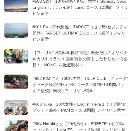
#660 S&H（10代男性/4名親子留学）Boracay Coco
English（ボラカイ島）Juniorコース 12週間 | フィリ
ピン留学
#661 En（30代男性）TARGET（セブ島/セブシティ
郊外）TARGET ULTIMATE 8コース 3週間 | フィリ
ピン留学
【フィリピン留学/学校訪問記】自分だけのオリジナ
ルカリキュラム＆授業/施設の質もこだわりたい方必
見！─MONOLを徹底取材！
#662 KIMIさん（30代男性）HELP Clark（クラーク/
クラーク経済特区）ESLコース 8週間+10週間バギ
オの他校に転校 | フィリピン留学
#663 Yuka（20代女性）English Fella 1（セブ島/セ
ブシティ郊外）PIC4コース 8週間| フィリピン留学
#664 Harukiさん（20代男性）I.BREEZE（セブ島/
セブシティ）Light ESLコース 8週間| フィリピン留