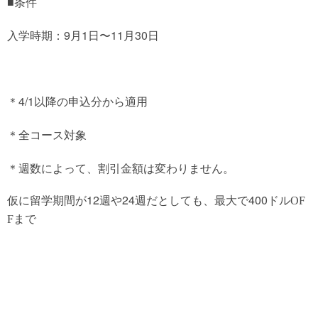
■条件
入学時期：9月1日〜11月30日
＊4/1以降の申込分から適用
＊全コース対象
＊週数によって、割引金額は変わりません。
12
24
400
仮に留学期間が
週や
週だとしても、最大で
ドルOF
Fまで