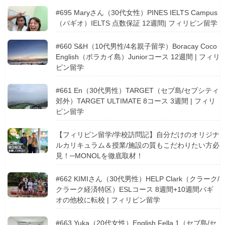
#695 Maryさん（30代女性）PINES IELTS Campus
（バギオ）IELTS 点数保証 12週間| フィリピン留学
#660 S&H（10代男性/4名親子留学）Boracay Coco
English（ボラカイ島）Juniorコース 12週間 | フィリ
ピン留学
#661 En（30代男性）TARGET（セブ島/セブシティ
郊外）TARGET ULTIMATE 8コース 3週間 | フィリ
ピン留学
【フィリピン留学/学校訪問記】自分だけのオリジナ
ルカリキュラム＆授業/施設の質もこだわりたい方必
見！─MONOLを徹底取材！
#662 KIMIさん（30代男性）HELP Clark（クラーク/
クラーク経済特区）ESLコース 8週間+10週間バギ
オの他校に転校 | フィリピン留学
#663 Yuka（20代女性）English Fella 1（セブ島/セ