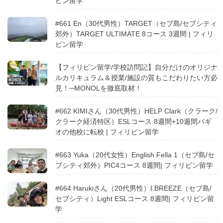
ピン留学
#661 En（30代男性）TARGET（セブ島/セブシティ
郊外）TARGET ULTIMATE 8コース 3週間 | フィリ
ピン留学
【フィリピン留学/学校訪問記】自分だけのオリジナ
ルカリキュラム＆授業/施設の質もこだわりたい方必
見！─MONOLを徹底取材！
#662 KIMIさん（30代男性）HELP Clark（クラーク/
クラーク経済特区）ESLコース 8週間+10週間バギ
オの他校に転校 | フィリピン留学
#663 Yuka（20代女性）English Fella 1（セブ島/セ
ブシティ郊外）PIC4コース 8週間| フィリピン留学
#664 Harukiさん（20代男性）I.BREEZE（セブ島/
セブシティ）Light ESLコース 8週間| フィリピン留
学