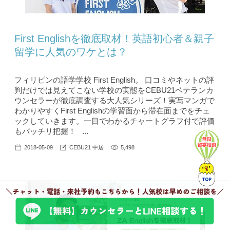
First Englishを徹底取材！英語初心者＆親子
留学に人気のワケとは？
フィリピンの語学学校 First English。 口コミやネットの評
判だけでは見えてこない学校の実態をCEBU21ベテランカ
ウンセラーが徹底調査する大人気シリーズ！実写マンガで
わかりやすくFirst Englishの学習面から滞在面までをチェ
ックしていきます。一目でわかるチャートグラフ付で評価
もバッチリ把握！ ...
2018-05-09
CEBU21 中居
5,498