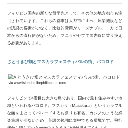
フィリピン国内の新たな留学先として、その他の地方都市も注
目されています。これらの都市は大都市に比べ、娯楽施設など
の誘惑の要素が少なく、比較的費用がリーズナブル。一方で日
本からの直行便がないため、マニラやセブで国内線に乗り換え
る必要があります。
さとうきび畑とマスカラフェスティバルの街、バコロド
via www.islandsofthephilippines.com
フィリピンで4番目に大きな島であり、国内で最も住みやすい地
域といわれるバコロド。マスカラ（Masskara）というカラフル
な面をまとってパレードするお祭りも有名。カジノのような娯
楽施設が少ないため、英語の勉強に集中できる環境です。飛行
機から降り立つと一面のさとうきび畑が迎えてくれます。