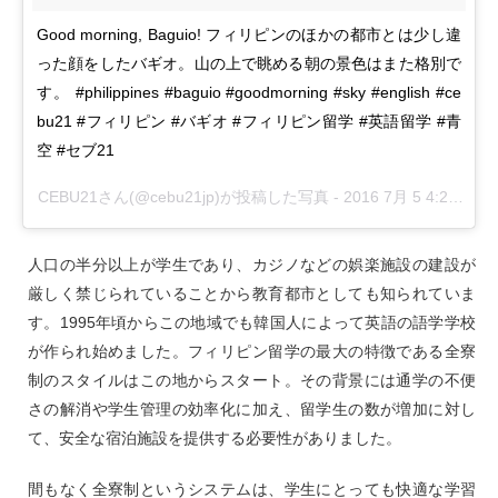
Good morning, Baguio! フィリピンのほかの都市とは少し違
った顔をしたバギオ。山の上で眺める朝の景色はまた格別で
す。 #philippines #baguio #goodmorning #sky #english #ce
bu21 #フィリピン #バギオ #フィリピン留学 #英語留学 #青
空 #セブ21
CEBU21さん(@cebu21jp)が投稿した写真 -
2016 7月 5 4:24午後 PDT
人口の半分以上が学生であり、カジノなどの娯楽施設の建設が
厳しく禁じられていることから教育都市としても知られていま
す。1995年頃からこの地域でも韓国人によって英語の語学学校
が作られ始めました。フィリピン留学の最大の特徴である全寮
制のスタイルはこの地からスタート。その背景には通学の不便
さの解消や学生管理の効率化に加え、留学生の数が増加に対し
て、安全な宿泊施設を提供する必要性がありました。
間もなく全寮制というシステムは、学生にとっても快適な学習