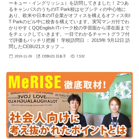
ーキュー・イングリッシュ）を訪問してきました！ 2つあ
るキャンパスのうちのIT Park校はセブシティの中心地に
あり、欧米や日本のIT企業がオフィスを構えるオフィス街I
T Parkのビル中に校舎を構えています。実写マンガ付でわ
かりやすくQQEnglish ITパーク校の学習面から滞在面まで
をチェックしていきます。一目でわかるチャートグラフ付
で評価もバッチリ把握！ 学校訪問日 ： 2019年 9月12日 訪
問したCEBU21スタッフ ...
2019-11-26
CEBU21 日名子
7,532