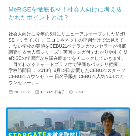
MeRISEを徹底取材！社会人向けに考え抜
かれたポイントとは？
社会人向けに今年の5月にリニューアルオープンしたMeRI
SE（ミライズ）。口コミやネットの評判だけでは見えて
こない学校の実態をCEBU21ベテランカウンセラーが徹底
調査する大人気シリーズ！実写マンガ付でわかりやすく M
eRISEの学習面から滞在面までをチェックしていきます。
一目でわかるチャートグラフ付で評価もバッチリ把握！
学校訪問日 ： 2019年 9月19日 訪問したCEBU21スタッフ
CEBU21カウンセラー 日名子陽介 CEBU21人気No.1のカ
ウンセラー。...
2019-10-25
CEBU21 日名子
6,253