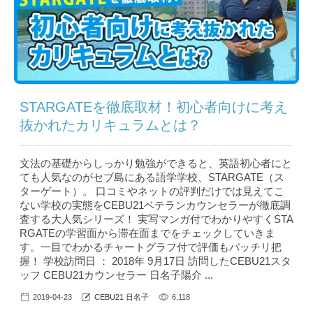
STARGATEを徹底取材！初心者向けに考え
抜かれたカリキュラムとは？
文法の基礎からしっかり勉強ができると、英語初心者にと
ても人気なのがセブ島にある語学学校、STARGATE（ス
ターゲート）。 口コミやネットの評判だけでは見えてこ
ない学校の実態をCEBU21ベテランカウンセラーが徹底調
査する大人気シリーズ！ 実写マンガ付でわかりやすくSTA
RGATEの学習面から滞在面までをチェックしていきま
す。一目でわかるチャートグラフ付で評価もバッチリ把
握！ 学校訪問日 ： 2018年 9月17日 訪問したCEBU21スタ
ッフ CEBU21カウンセラー 日名子陽介 ...
2019-04-23
CEBU21 日名子
6,118