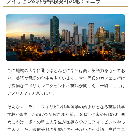
フィリピンの語学学校発祥の地：マニラ
この地域の大学に通うほとんどの学生は高い英語力をもってお
り、英語が母語の学生も多くいます。大学周辺のカフェに行け
ば流暢なアメリカンアクセントの英語が聞こえ、一瞬「ここは
アメリカ？」と思うほど。
そんなマニラに、フィリピン語学留学の始まりとなる英語語学
学校が誕生したのは今から約25年前。1980年代末から1990年初
めにかけ、多くの韓国人学生が医療を学びにフィリピンへやっ
てきました。医療分野の学習に欠かせないのが英語。当時マニ