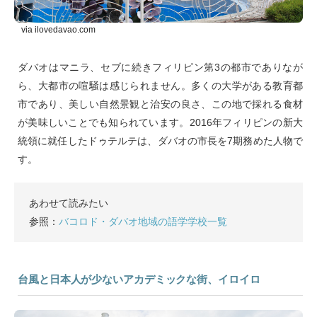
via ilovedavao.com
ダバオはマニラ、セブに続きフィリピン第3の都市でありなが
ら、大都市の喧騒は感じられません。多くの大学がある教育都
市であり、美しい自然景観と治安の良さ、この地で採れる食材
が美味しいことでも知られています。2016年フィリピンの新大
統領に就任したドゥテルテは、ダバオの市長を7期務めた人物で
す。
あわせて読みたい
参照：
バコロド・ダバオ地域の語学学校一覧
台風と日本人が少ないアカデミックな街、イロイロ