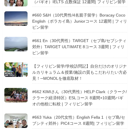
（バギオ）IELTS 点数保証 12週間| フィリピン留学
#660 S&H（10代男性/4名親子留学）Boracay Coco
English（ボラカイ島）Juniorコース 12週間 | フィリ
ピン留学
#661 En（30代男性）TARGET（セブ島/セブシティ
郊外）TARGET ULTIMATE 8コース 3週間 | フィリ
ピン留学
【フィリピン留学/学校訪問記】自分だけのオリジナ
ルカリキュラム＆授業/施設の質もこだわりたい方必
見！─MONOLを徹底取材！
#662 KIMIさん（30代男性）HELP Clark（クラーク/
クラーク経済特区）ESLコース 8週間+10週間バギ
オの他校に転校 | フィリピン留学
#663 Yuka（20代女性）English Fella 1（セブ島/セ
ブシティ郊外）PIC4コース 8週間| フィリピン留学