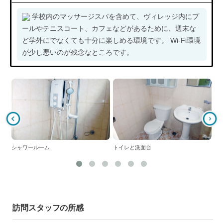
学校内のマッサージスパを含めて、ヴィレッジ内にプ
ールやテニスコート、カフェなどがあるために、週末な
ど学外にでなくても十分に楽しめる環境です。 Wi-Fi環境
が少し悪いのが残念なところです。
ホ
シャワールーム
トイレと洗面台
訪問スタッフの所感