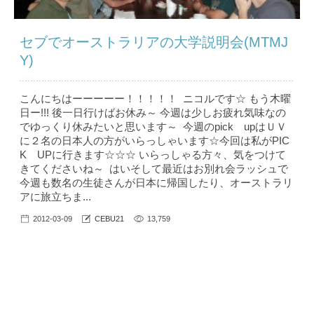
セブでオーストラリアの大学説明会(MTMJ
Y)
こんにちはーーーーー！！！！！ ニコルです☆ もう木曜
日ー!!! 後一日行けばお休み～ 今週は少しお疲れ気味なの
でゆっくり休みたいと思います～ 今週のpick upはＵＶ
に２名の日本人の方がいらっしゃいます☆今回は私がPIC
K UPに行きます☆☆☆ いらっしゃる方々、気をつけて
きてくださいね～ はいそして最近はお別れ会ラッシュで
今週も数名の生徒さんが日本に帰国したり、オーストラリ
アに旅立ちま...
2012-03-09
CEBU21
13,759