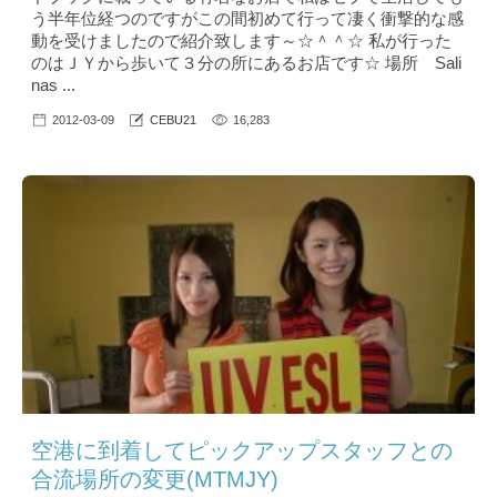
う半年位経つのですがこの間初めて行って凄く衝撃的な感
動を受けましたので紹介致します～☆＾＾☆ 私が行った
のはＪＹから歩いて３分の所にあるお店です☆ 場所 Sali
nas ...
2012-03-09
CEBU21
16,283
空港に到着してピックアップスタッフとの
合流場所の変更(MTMJY)