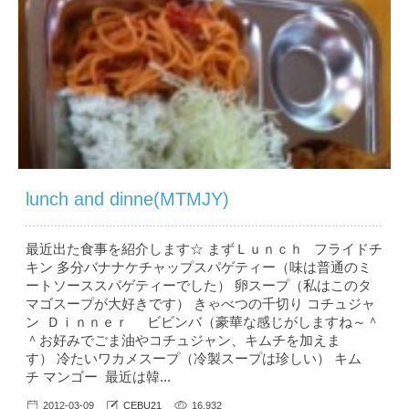
lunch and dinne(MTMJY)
最近出た食事を紹介します☆ まずＬｕｎｃｈ フライドチ
キン 多分バナナケチャップスパゲティー（味は普通のミ
ートソーススパゲティーでした） 卵スープ（私はこのタ
マゴスープが大好きです） きゃべつの千切り コチュジャ
ン Ｄｉｎｎｅｒ ビビンバ（豪華な感じがしますね～＾
＾お好みでごま油やコチュジャン、キムチを加えま
す） 冷たいワカメスープ（冷製スープは珍しい） キム
チ マンゴー 最近は韓...
2012-03-09
CEBU21
16,932