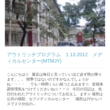
アウトリッチプログラム 1.13.2012 メデ
ィカルセンター(MTMJY)
こんにちは☆ 最近は毎日と言っていいほど必ず雨が降り
ます。。。 雨季ではないのですがなんでしょうか
ね・・・・ でも一時間くらい経つと止みます☆ 皆様体
調管理気をつけてくださいね☆＾＾☆ 今日の日記は、先
日行われたアウトリッチについてお伝えし ます☆ 場所は
公共の病院 セブメディカルセンター 場所はJYからバ
スで２０分位の...