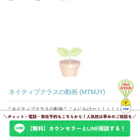
ネイティブクラスの動画 (MTMJY)
“ ネイティブクラスの動画 ” こんにちはー！！！！！今日
もピーカンカンなお天気で気分はルンルンですよ～ 最近
はＴａｘｉをあまり使わずオートバイで移動している Ｎ
ｉｃｏｌｅであります☆ なんか自分で少したくましくな
ったなぁ～と思う今日 この頃であります☆笑 今は節約強