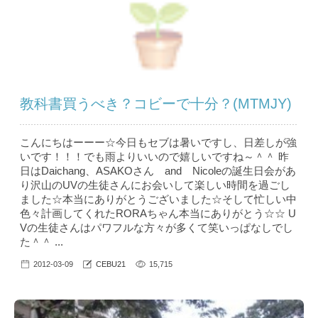
教科書買うべき？コビーで十分？(MTMJY)
こんにちはーーー☆今日もセブは暑いですし、日差しが強
いです！！！でも雨よりいいので嬉しいですね～＾＾ 昨
日はDaichang、ASAKOさん and Nicoleの誕生日会があ
り沢山のUVの生徒さんにお会いして楽しい時間を過ごし
ました☆本当にありがとうございました☆そして忙しい中
色々計画してくれたRORAちゃん本当にありがとう☆☆ U
Vの生徒さんはパワフルな方々が多くて笑いっぱなしでし
た＾＾ ...
2012-03-09
CEBU21
15,715