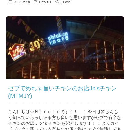
2012-03-09
CEBU21
11,065
セブでめちゃ旨いチキンのお店Jo'sチキン
(MTMJY)
こんにちは☆Ｎｉｃｏｌｅです！！！！ 今日は皆さんも
う知っていらっしゃる方も多いと思いますがセブで有名な
チキンのお店Ｊｏ’ｓチキンを紹介します！！！ よくガイ
ドブックに載っている有名なお店で私はセブで生活しても