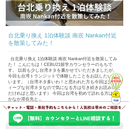
台北乗り換え 1泊体験談 南崁 Nankan付近
を散策してみた！
台北乗り換え 1泊体験談 南崁 Nankan付近を散策してみ
た！ こんにちは！CEBU21留学カウンセラーのもちで
す。 以前も少し台湾ネタを書かせていただきましたが、
今回も台湾トランジットで体験したことをお話したいと思
います。（台湾ネタ多いわ！と思われた方も今回は少しデ
ィープな台湾ネタなので気になる方は引き続きお読みいた
だければと思います） 今回は台湾を初めて訪れる方はな
かなか滞在先と...
2026-05-18
CEBU21編集部
226