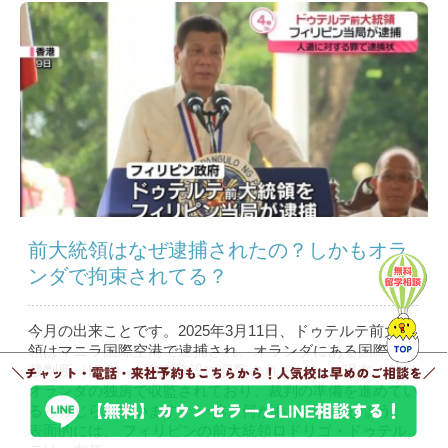
前大統領はなぜ逮捕されたの？しかもオラ
ンダで拘束されてる？
今月の出来ことです。2025年3月11日、ドゥテルテ前大統
領はマニラ国際空港で逮捕され、オランダにある国際刑事
裁判所（ICC）の拘束施設に収監されました。 現在、彼は
オランダの独房で収監されており、裁判の準備を進めてい
ると報じられています。 一体、何があったのでしょう。
表面的には、 フィリピンの前大統領ロドリゴ・ドゥテル