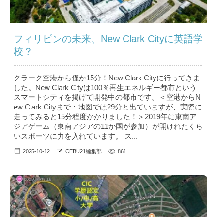
フィリピンの未来、New Clark Cityに英語学
校？
クラーク空港から僅か15分！New Clark Cityに行ってきま
した。New Clark Cityは100％再生エネルギー都市という
スマートシティを掲げて開発中の都市です。＜空港からN
ew Clark Cityまで：地図では29分と出ていますが、実際に
走ってみると15分程度かかりました！＞2019年に東南ア
ジアゲーム（東南アジアの11か国が参加）が開けれたくら
いスポーツに力を入れています。 ス...
2025-10-12
CEBU21編集部
861