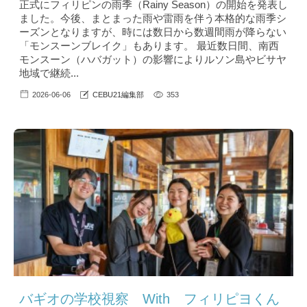
正式にフィリピンの雨季（Rainy Season）の開始を発表し
ました。今後、まとまった雨や雷雨を伴う本格的な雨季シ
ーズンとなりますが、時には数日から数週間雨が降らない
「モンスーンブレイク」もあります。 最近数日間、南西
モンスーン（ハバガット）の影響によりルソン島やビサヤ
地域で継続...
2026-06-06
CEBU21編集部
353
バギオの学校視察 With フィリピヨくん