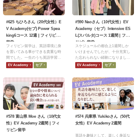
#625 ちひろさん（20代女性）E
#590 Naoさん（10代女性）EV
V Academy(セブ) Power Spea
Academy（セブ）Intensive ES
king6コース 12週 | フィリピン
L(スパルタ)コース 1週間 | フィ
留学
リピン留学
フィリピン留学は、英語環境に身
スケジュールの都合上1週間しか
を置いてみる事ができる貴重な時
いけませんでしたが、十分充実し
間でした。一生のうち英語学習に
た忘れられない経験になりまし
全力で力を注ぎ込む時間をつくる
た。
EV Academy
セブ
EV Academy
セブ
のも面白い経験になると思いま
す。
#578 富山県 Moe さん（10代女
#574 兵庫県 Yukikoさん（50代
性）EV Academy 2週間 | フィ
女性）EV Academy 2週間
リピン留学
英語を趣味として、楽しく身近な