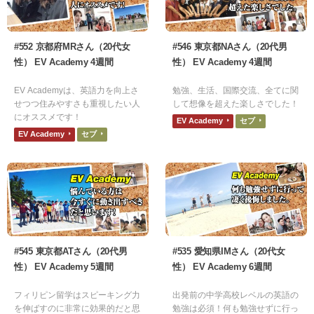
#552 京都府MRさん（20代女
#546 東京都NAさん（20代男
性） EV Academy 4週間
性） EV Academy 4週間
EV Academyは、英語力を向上さ
勉強、生活、国際交流、全てに関
せつつ住みやすさも重視したい人
して想像を超えた楽しさでした！
にオススメです！
EV Academy
セブ
EV Academy
セブ
#545 東京都ATさん（20代男
#535 愛知県IMさん（20代女
性） EV Academy 5週間
性） EV Academy 6週間
フィリピン留学はスピーキング力
出発前の中学高校レベルの英語の
を伸ばすのに非常に効果的だと思
勉強は必須！何も勉強せずに行っ