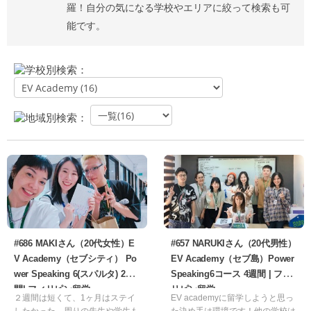
羅！自分の気になる学校やエリアに絞って検索も可
能です。
学校別検索：
地域別検索：
#686 MAKIさん（20代女性）E
#657 NARUKIさん（20代男性）
V Academy（セブシティ） Po
EV Academy（セブ島）Power
wer Speaking 6(スパルタ) 2週
Speaking6コース 4週間 | フィ
間| フィリピン留学
リピン留学
２週間は短くて、1ヶ月はステイ
EV academyに留学しようと思っ
したかった。周りの先生や学生も
た決め手は環境です！他の学校は