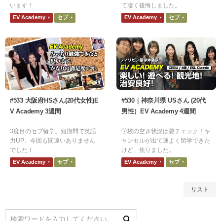
います！
て凄く後悔しました。
EV Academy
セブ
EV Academy
セブ
#533 大阪府HSさん(20代女性)E
#530｜神奈川県 USさん (20代
V Academy 3週間
男性）EV Academy 4週間
3度目のセブ留学。短期間で英語
学校の空き状況は要チェック！キ
力UP、今回も間違いありません
ャンセルが出て運よく留学できた
でした！
けど、焦りました。
EV Academy
セブ
EV Academy
セブ
リスト