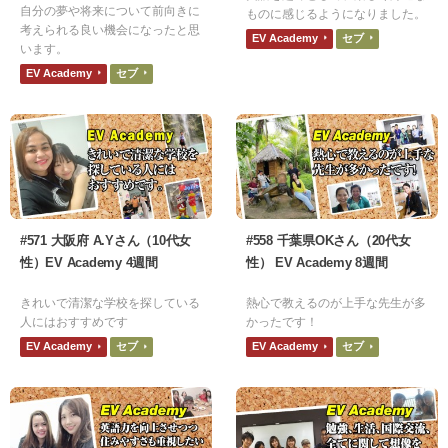
自分の夢や将来について前向きに
ものに感じるようになりました。
考えられる良い機会になったと思
EV Academy
セブ
います。
EV Academy
セブ
#571 大阪府 A.Yさん（10代女
#558 千葉県OKさん（20代女
性）EV Academy 4週間
性） EV Academy 8週間
きれいで清潔な学校を探している
熱心で教えるのが上手な先生が多
人にはおすすめです
かったです！
EV Academy
セブ
EV Academy
セブ