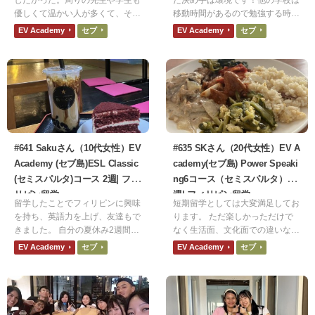
優しくて温かい人が多くて、その
移動時間があるので勉強する時間
人たちとの出会いも嬉しかった。
がないと感じました。ですがEV a
EV Academy
セブ
EV Academy
セブ
最初は「恥ずかしがらないで、ミ
cademyは24時間勉強できる時間
スを恐れないで」と言われていた
があるのでそれが決め手となりま
意味がちゃんと理解できてなかっ
した！
たが、他の生徒の英語を聞いてい
ると文法が正しくなくても堂々と
発言していることに気づいた。
#641 Sakuさん（10代女性）EV
#635 SKさん（20代女性）EV A
Academy (セブ島)ESL Classic
cademy(セブ島) Power Speaki
(セミスパルタ)コース 2週| フィ
ng6コース（セミスパルタ）2
リピン留学
週| フィリピン留学
留学したことでフィリピンに興味
短期留学としては大変満足してお
を持ち、英語力を上げ、友達もで
ります。 ただ楽しかっただけで
きました。 自分の夏休み2週間を
なく生活面、文化面での違いなど
これ以上ない有意義なものにでき
海外の良さだけでなく日本人とし
EV Academy
セブ
EV Academy
セブ
たと思っています。
て改めて日本の良い一面も知る貴
重な経験となりました。