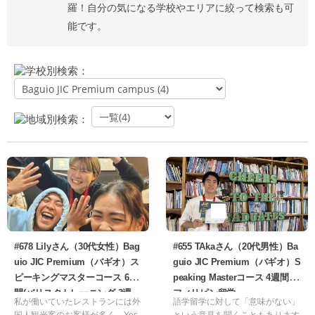
羅！自分の気になる学校やエリアに絞って検索も可
能です。
学校別検索：
地域別検索：
#678 Lilyさん（30代女性）Bag
#655 TAkaさん（20代男性）Ba
uio JIC Premium（バギオ）ス
guio JIC Premium（バギオ）S
ピーキングマスターコース 6週
peaking Masterコース 4週間 |
間(バリスタトレーニング 3週
フィリピン留学
私が働いていたレストランには外
語学留学に対して「意味がない」
間)| フィリピン留学
国人観光客のお客様が多く、Yes
という意見を聞くこともあります