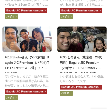
やNoまたはSorry等しか言えない
が、私自身は挑戦して本当によか
自分にもどかしさを感じていまし
ったと思っています。自分で費用
Baguio JIC Premium campus
Baguio JIC Premium campus
た。また、いつかメイキングオブ
を負担することでモチベーション
バギオ
バギオ
ハリーポッターで働きたいという
が高まり、短期間で集中して学習
思いがあり、外国人のお客様と少
に取り組む習慣が身につきまし
しでも英語でコミュニケーション
た。英語力の向上だけでなく、自
がとれたら楽しいだろうなという
信や積極性も得られる貴重な経験
思いから、留学にチャレンジして
です。
みようと思いました。
#618 Shokoさん（50代女性）B
#595 しそさん（東京都・20代
aguio JIC Premium（バギオ) T
男性）Baguio JIC Premium
EP ESL9コース 12週 | フィリ
（バギオ） ESL Starter 7コー
ピン留学
ス 4週間 | フィリピン留学
若い方々もいますが、他の学校に
いい友達とも出会えて、いい先生
比べて比較的年齢層が高い為、年
しかいなかったです。
齢が高い方にもよい環境だと思い
Baguio JIC Premium campus
ます。バギオは本当にお勧めで
Baguio JIC Premium campus
バギオ
す。
バギオ