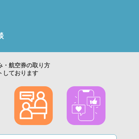
談
み・航空券の取り方
トしております